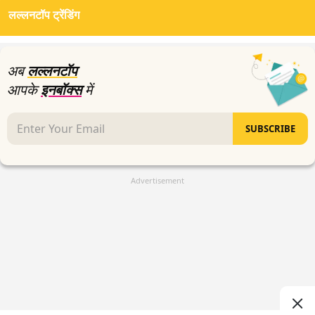
लल्लनटॉप ट्रेंडिंग
अब
लल्लनटॉप
आपके
इनबॉक्स
में
SUBSCRIBE
Advertisement