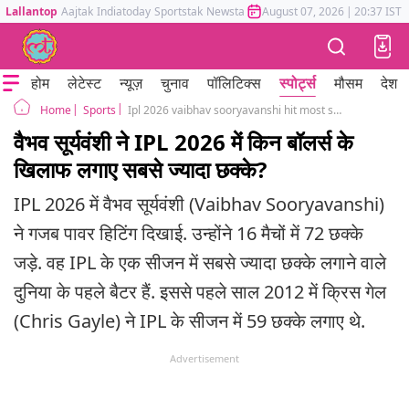
Lallantop
Aajtak
Indiatoday
Sportstak
Newstak
Mumbai Tak
August 07, 2026
Astrotak
|
20:37 IST
होम
लेटेस्ट
न्यूज़
चुनाव
पॉलिटिक्स
स्पोर्ट्स
मौसम
देश
Sports
Ipl 2026 vaibhav sooryavanshi hit most sixes against sakib hussain praful hinge pat cummins know full details
Home
वैभव सूर्यवंशी ने IPL 2026 में किन बॉलर्स के
खिलाफ लगाए सबसे ज्यादा छक्के?
IPL 2026 में वैभव सूर्यवंशी (Vaibhav Sooryavanshi)
ने गजब पावर हिटिंग दिखाई. उन्होंने 16 मैचों में 72 छक्के
जड़े. वह IPL के एक सीजन में सबसे ज्यादा छक्के लगाने वाले
दुनिया के पहले बैटर हैं. इससे पहले साल 2012 में क्रिस गेल
(Chris Gayle) ने IPL के सीजन में 59 छक्के लगाए थे.
Advertisement