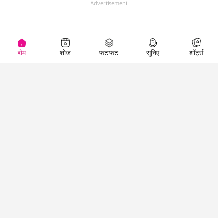
Advertisement
होम
शोज़
फटाफट
सुनिए
शॉर्ट्स
(
)
Top Shows
LallanKhas News
Entertainment
News
The Lallantop Show
Hindi Satire & Humor
Duniyadaari
Lallankhas Specials
Guest in the
Breaking News
Entertainment News
Newsroom
Top Political News
Hindi
Netanagri
Hindi
Top stories Cinema
Lallantop Baithki
Top History News
Entertainment Special
Kharcha Paani
Real Stories News
News
Aasan Bhasha Mein
Latest Political News
Top movies series
Social List
Top Literature News
review
Tarikh
Top Persons News
Latest Entertainment
Sehat
Top Profiles
News
The Cinema Show
Viral News
Business News
Technology
Top News
News
Business News in
Breaking News Hindi
Hindi
Top News Hindi
Latest Business News
Technology News in
Latest News Hindi
Business Special News
Hindi
Social Media News