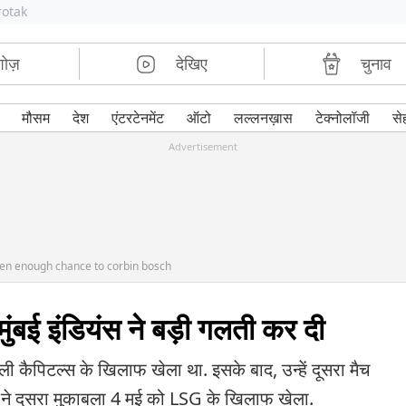
rotak
शोज़
देखिए
चुनाव
मौसम
देश
एंटरटेनमेंट
ऑटो
लल्लनख़ास
टेक्नोलॉजी
से
Advertisement
ven enough chance to corbin bosch
मुंबई इंडियंस ने बड़ी गलती कर दी
ली कैपिटल्स के खिलाफ खेला था. इसके बाद, उन्हें दूसरा मैच
श ने दूसरा मुकाबला 4 मई को LSG के खिलाफ खेला.