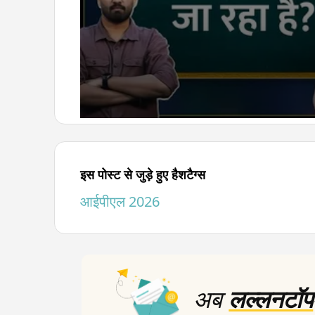
0
seconds
of
5
minutes,
इस पोस्ट से जुड़े हुए हैशटैग्स
59
seconds
Volume
आईपीएल 2026
90%
अब
लल्लनटॉप