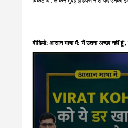
विकेट था. लेकिन मुंबई इंडियंस ने शायद उनकी इस
वीडियो: आसान भाषा में: ‘मैं उतना अच्छा नहीं हूं