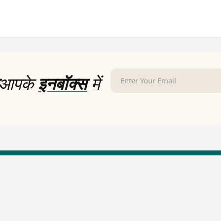
आपके
इनबॉक्स
में
LallanKhas News
Entertainment New
Hindi Satire & Humor
Entertainment News Hindi
Lallankhas Specials
Top stories Cinema
Breaking News
Entertainment Special New