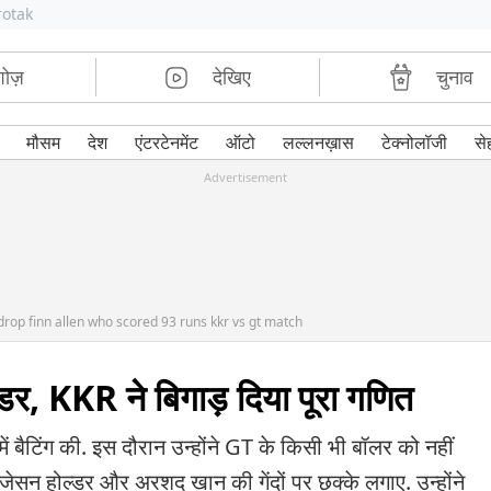
rotak
शोज़
देखिए
चुनाव
मौसम
देश
एंटरटेनमेंट
ऑटो
लल्लनख़ास
टेक्नोलॉजी
से
Advertisement
rop finn allen who scored 93 runs kkr vs gt match
डर, KKR ने बिगाड़ दिया पूरा गण‍ित
ें बैटिंग की. इस दौरान उन्होंने GT के किसी भी बॉलर को नहीं
ेसन होल्डर और अरशद खान की गेंदों पर छक्के लगाए. उन्होंने