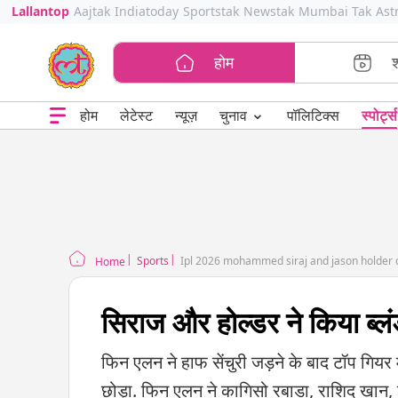
Lallantop
Aajtak
Indiatoday
Sportstak
Newstak
Mumbai Tak
Ast
होम
⌄
चुनाव
होम
लेटेस्ट
न्यूज़
पॉलिटिक्स
स्पोर्ट्स
Sports
Ipl 2026 mohammed siraj and jason holder d
Home
सिराज और होल्डर ने किया ब्लं
फिन एलन ने हाफ सेंचुरी जड़ने के बाद टॉप गियर म
छोड़ा. फिन एलन ने कागिसो रबाडा, राशिद खान, ज