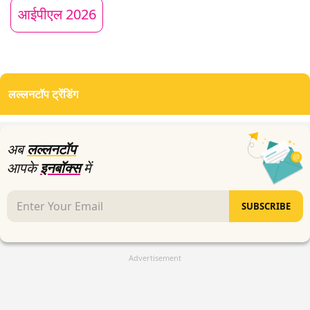
44
आईपीएल 2026
seconds
लल्लनटॉप ट्रेंडिंग
अब
लल्लनटॉप
आपके
इनबॉक्स
में
SUBSCRIBE
Advertisement