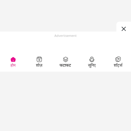
Advertisement
होम
शोज़
फटाफट
सुनिए
शॉर्ट्स
(
)
Top Shows
LallanKhas News
Entertainment
News
The Lallantop Show
Hindi Satire & Humor
Duniyadaari
Lallankhas Specials
Guest in the
Breaking News
Entertainment News
Newsroom
Top Political News
Hindi
Netanagri
Hindi
Top stories Cinema
Lallantop Baithki
Top History News
Entertainment Special
Kharcha Paani
Real Stories News
News
Aasan Bhasha Mein
Latest Political News
Top movies series
Social List
Top Literature News
review
Tarikh
Top Persons News
Latest Entertainment
Sehat
Top Profiles
News