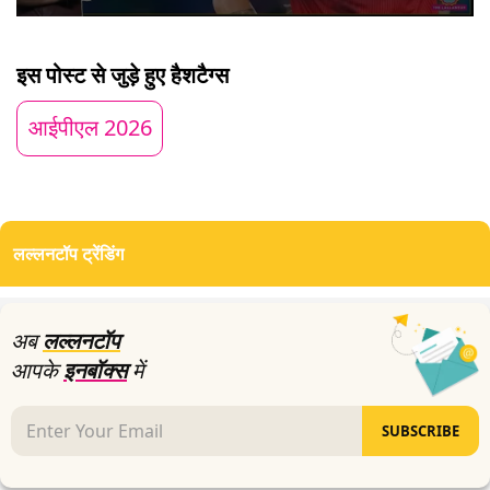
0
seconds
of
इस पोस्ट से जुड़े हुए हैशटैग्स
5
minutes,
59
आईपीएल 2026
seconds
लल्लनटॉप ट्रेंडिंग
अब
लल्लनटॉप
आपके
इनबॉक्स
में
SUBSCRIBE