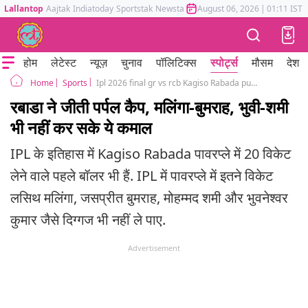
Lallantop
Aajtak
Indiatoday
Sportstak
Newstak
Mumbai Tak
August 06, 2026
Astrotak
|
01:11 IST
होम
लेटेस्ट
न्यूज़
चुनाव
पॉलिटिक्स
स्पोर्ट्स
मौसम
देश
Sports
Ipl 2026 final gr vs rcb Kagiso Rabada purple cap most wickets in powerplay
Home
रबाडा ने जीती पर्पल कैप, मलिंगा-बुमराह, भुवी-शमी
भी नहीं कर सके ये कमाल
IPL के इतिहास में Kagiso Rabada पावरप्ले में 20 विकेट
लेने वाले पहले बॉलर भी हैं. IPL में पावरप्ले में इतने विकेट
लसिथ मलिंगा, जसप्रीत बुमराह, मोहम्मद शमी और भुवनेश्वर
कुमार जैसे दिग्गज भी नहीं ले पाए.
Advertisement