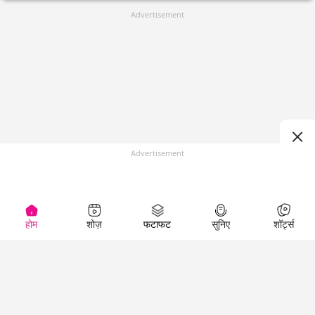
Advertisement
Advertisement
होम
शोज़
फटाफट
सुनिए
शॉर्ट्स
(
)
Top Shows
LallanKhas News
Entertainment
News
The Lallantop Show
Hindi Satire & Humor
Duniyadaari
Lallankhas Specials
Guest in the
Breaking News
Entertainment News