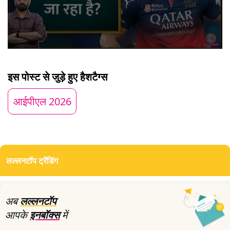
0
seconds
of
इस पोस्ट से जुड़े हुए हैशटैग्स
0
seconds
आईपीएल 2026
लल्लनटॉप ट्रेंडिंग
अब
लल्लनटॉप
आपके
इनबॉक्स
में