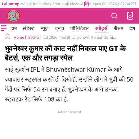
Lallantop
Aajtak
Indiatoday
Sportstak
Newstak
Mumbai Tak
August 09, 2026
Astrotak
|
02:34 IST
होम
लेटेस्ट
न्यूज़
चुनाव
पॉलिटिक्स
स्पोर्ट्स
मौसम
देश
Sports
Ipl 2026 final Bhuvneshwar Kumar dismissed Sai Sudharsan gt vs rcb match
Home
भुवनेश्वर कुमार की काट नहीं निकाल पाए GT के
बैटर्स, एक और तगड़ा स्पेल
साई सुदर्शन IPL में Bhuvneshwar Kumar के आगे
ज्यादातर स्ट्रगल करते ही दिखे हैं. उन्होंने लीग में भुवी की 50
गेंदों पर सिर्फ 54 रन बनाए हैं. भुवनेश्वर के आगे उनका
स्ट्राइक रेट सिर्फ 108 का है.
Advertisement