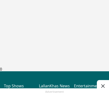
(
)
Top Shows
LallanKhas News
Entertainment
News
The Lallantop Show
Hindi Satire & Humor
Advertisement
Duniyadaari
Lallankhas Specials
Guest in the
Breaking News
Entertainment News
Newsroom
Top Political News
Hindi
Netanagri
Hindi
Top stories Cinema
Lallantop Baithki
Top History News
Entertainment Special