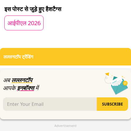
of
इस पोस्ट से जुड़े हुए हैशटैग्स
0
seconds
आईपीएल 2026
लल्लनटॉप ट्रेंडिंग
अब
लल्लनटॉप
आपके
इनबॉक्स
में
SUBSCRIBE
Advertisement