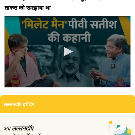
ताकत को समझाया था
0
seconds
of
लल्लनटॉप ट्रेंडिंग
22
minutes,
31
seconds
अब
लल्लनटॉप