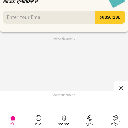
आपके
इनबॉक्स
में
SUBSCRIBE
Advertisement
Advertisement
होम
शोज़
फटाफट
सुनिए
शॉर्ट्स
(
)