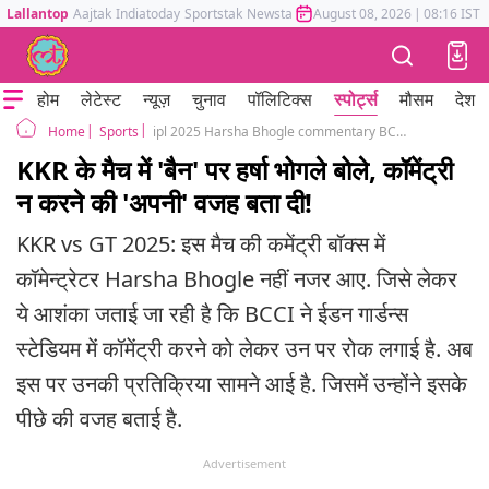
Lallantop
Aajtak
Indiatoday
Sportstak
Newstak
Mumbai Tak
August 08, 2026
Astrotak
|
08:16 IST
होम
लेटेस्ट
न्यूज़
चुनाव
पॉलिटिक्स
स्पोर्ट्स
मौसम
देश
Sports
ipl 2025 Harsha Bhogle commentary BCCI banned in KKR vs GT match in eden gardens kolkata
Home
KKR के मैच में 'बैन' पर हर्षा भोगले बोले, कॉमेंट्री
न करने की 'अपनी' वजह बता दी!
KKR vs GT 2025: इस मैच की कमेंट्री बॉक्स में
कॉमेन्ट्रेटर Harsha Bhogle नहीं नजर आए. जिसे लेकर
ये आशंका जताई जा रही है कि BCCI ने ईडन गार्डन्स
स्टेडियम में कॉमेंट्री करने को लेकर उन पर रोक लगाई है. अब
इस पर उनकी प्रतिक्रिया सामने आई है. जिसमें उन्होंने इसके
पीछे की वजह बताई है.
Advertisement