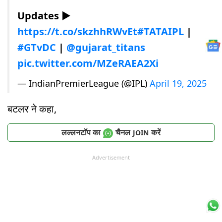
Updates ▶
https://t.co/skzhhRWvEt
#TATAIPL
|
#GTvDC
|
@gujarat_titans
pic.twitter.com/MZeRAEA2Xi
— IndianPremierLeague (@IPL)
April 19, 2025
बटलर ने कहा,
लल्लनटॉप का
चैनल
करें
JOIN
Advertisement