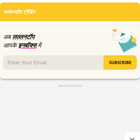
लल्लनटॉप ट्रेंडिंग
अब
लल्लनटॉप
आपके
इनबॉक्स
में
SUBSCRIBE
Advertisement