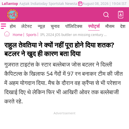
Lallantop
Aajtak
Indiatoday
Sportstak
Newstak
Mumbai Tak
August 08, 2026
Astrotak
|
19:04 IST
होम
लेटेस्ट
न्यूज़
चुनाव
पॉलिटिक्स
स्पोर्ट्स
मौसम
देश
Sports
IPL 2024 JOS buttler on missing century gt vs dc ahemdabad rahul tewatia
Home
राहुल तेवतिया ने क्यों नहीं पूरा होने दिया शतक?
बटलर ने खुद ही कारण बता दिया
गुजरात टाइटंस के स्टार बल्लेबाज जोस बटलर ने दिल्ली
कैपिटल्स के खिलाफ 54 गेंदों में 97 रन बनाकर टीम की जीत
में अहम योगदान दिया. मैच के दौरान वह क्रैंप्स से भी परेशान
दिखाई दिए थे लेकिन फिर भी आखिरी ओवर तक बल्लेबाजी
करते रहे.
Advertisement