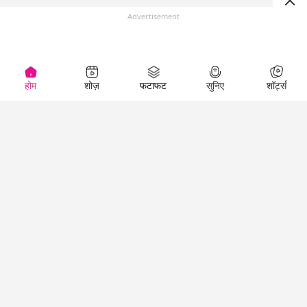
Advertisement
होम
शोज़
फटाफट
सुनिए
शॉर्ट्स
(
)
Top Shows
LallanKhas News
Entertainment
News
The Lallantop Show
Hindi Satire & Humor
Duniyadaari
Lallankhas Specials
Guest in the
Breaking News
Entertainment News
Newsroom
Top Political News
Hindi
Netanagri
Hindi
Top stories Cinema
Lallantop Baithki
Top History News
Entertainment Special
Kharcha Paani
Real Stories News
News
Aasan Bhasha Mein
Latest Political News
Top movies series
Social List
Top Literature News
review
Tarikh
Top Persons News
Latest Entertainment
Sehat
Top Profiles
News
The Cinema Show
Viral News
Business News
Technology
Top News
News
Business News in
Breaking News Hindi
Hindi
Top News Hindi
Latest Business News
Technology News in
Latest News Hindi