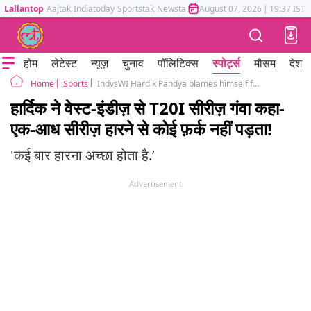
Lallantop
Aajtak
Indiatoday
Sportstak
Newstak
Mumbai Tak
August 07, 2026
Astrotak
|
19:37 IST
होम
लेटेस्ट
न्यूज़
चुनाव
पॉलिटिक्स
स्पोर्ट्स
मौसम
देश
Sports
IndvsWI Hardik Pandya blames himself for not finishing the match also talks on bowling changes World Cup and young players
Home
हार्दिक ने वेस्ट-इंडीज़ से T20I सीरीज़ गंवा कहा-
एक-आध सीरीज़ हारने से कोई फ़र्क नहीं पड़ता!
'कई बार हारना अच्छा होता है.’
Advertisement