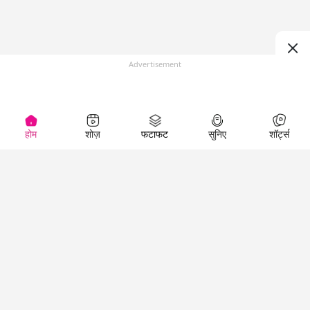
Advertisement
होम
शोज़
फटाफट
सुनिए
शॉर्ट्स
(
)
Top Shows
LallanKhas News
Entertainment
News
The Lallantop Show
Hindi Satire & Humor
Duniyadaari
Lallankhas Specials
Guest in the
Breaking News
Entertainment News
Newsroom
Top Political News
Hindi
Netanagri
Hindi
Top stories Cinema
Lallantop Baithki
Top History News
Entertainment Special
Kharcha Paani
Real Stories News
News
Aasan Bhasha Mein
Latest Political News
Top movies series
Social List
Top Literature News
review
Tarikh
Top Persons News
Latest Entertainment
Sehat
Top Profiles
News
The Cinema Show
Viral News