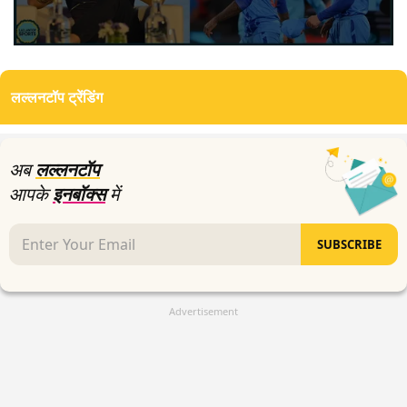
0
seconds
of
लल्लनटॉप ट्रेंडिंग
3
minutes,
17
seconds
अब
लल्लनटॉप
आपके
इनबॉक्स
में
SUBSCRIBE
Advertisement