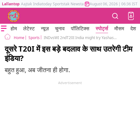
Lallantop
Aajtak
Indiatoday
Sportstak
Newstak
Mumbai Tak
August 06, 2026
Astrotak
|
06:36 IST
होम
लेटेस्ट
न्यूज़
चुनाव
पॉलिटिक्स
स्पोर्ट्स
मौसम
देश
Sports
INDvsWI 2ndT20I India might try Yashasvi Jaiswal in place of Struggling Shubman Gill
Home
दूसरे T20I में इस बड़े बदलाव के साथ उतरेगी टीम
इंडिया?
बहुत हुआ, अब जीतना ही होगा.
Advertisement