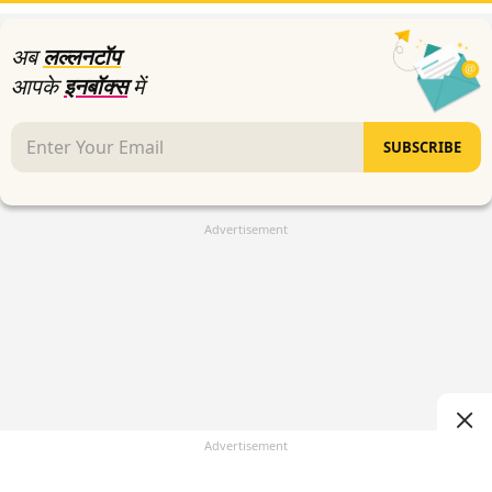
58
seconds
अब
लल्लनटॉप
आपके
इनबॉक्स
में
SUBSCRIBE
Advertisement
Advertisement