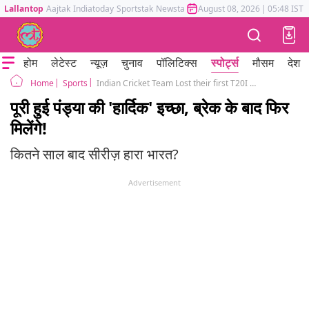
Lallantop
Aajtak
Indiatoday
Sportstak
Newstak
Mumbai Tak
August 08, 2026
Astrotak
|
05:48 IST
होम
लेटेस्ट
न्यूज़
चुनाव
पॉलिटिक्स
स्पोर्ट्स
मौसम
देश
Sports
Indian Cricket Team Lost their first T20I Series in two years Hardik Pandya Captaincy became unique
Home
पूरी हुई पंड्या की 'हार्दिक' इच्छा, ब्रेक के बाद फिर
मिलेंगे!
कितने साल बाद सीरीज़ हारा भारत?
Advertisement