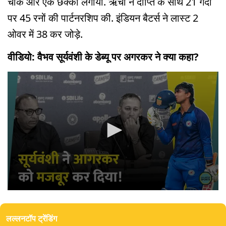
चौके और एक छक्का लगाया. ऋचा ने दीप्ति के साथ 21 गेंदों
पर 45 रनों की पार्टनरशिप की. इंडियन बैटर्स ने लास्ट 2
ओवर में 38 कर जोड़े.
वीडियो: वैभव सूर्यवंशी के डेब्यू पर अगरकर ने क्या कहा?
0
seconds
of
लल्लनटॉप ट्रेंडिंग
5
minutes,