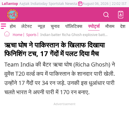
Lallantop
Aajtak
Indiatoday
Sportstak
Newstak
Mumbai Tak
August 06, 2026
Astrotak
|
22:02 IST
होम
लेटेस्ट
न्यूज़
चुनाव
पॉलिटिक्स
स्पोर्ट्स
मौसम
देश
Sports
Indian batter Richa Ghosh explosive batting against pakistan women t20 World cup 2026
Home
ऋचा घोष ने पाकिस्तान के खिलाफ दिखाया
फिनिशिंग टच, 17 गेंदों में पलट दिया मैच
Team India की बैटर ऋचा घोष (Richa Ghosh) ने
वुमेंस T20 वर्ल्ड कप में पाकिस्तान के शानदार पारी खेली.
उन्होंने 17 गेेंदों पर 34 रन जड़े. उनकी इस धुआंधार पारी
चलते भारत ने अपनी पारी में 170 रन बनाए.
Advertisement