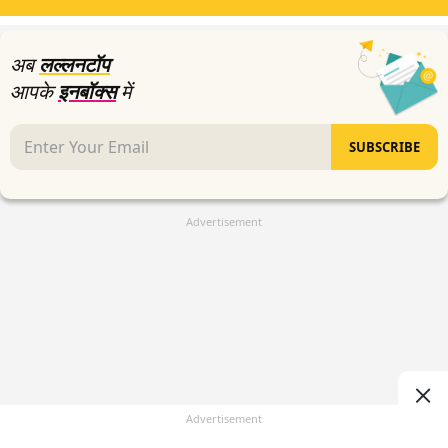
44
seconds
अब
लल्लनटॉप
आपके
इनबॉक्स
में
SUBSCRIBE
Advertisement
Advertisement