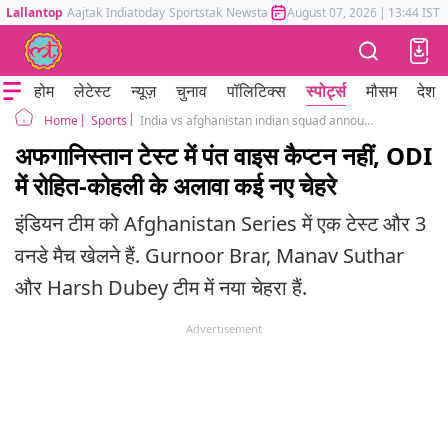
Lallantop
Aajtak
Indiatoday
Sportstak
Newstak
Mumbai Tak
August 07, 2026
Astrotak
|
13:44 IST
होम
लेटेस्ट
न्यूज़
चुनाव
पॉलिटिक्स
स्पोर्ट्स
मौसम
देश
Sports
India vs afghanistan indian squad announced test series odi series rohit sharma virat kohli harsh dubey gurnoor brar
Home
अफगानिस्तान टेस्ट में पंत वाइस कैप्टन नहीं, ODI
में रोहित-कोहली के अलावा कई नए चेहरे
इंडियन टीम को Afghanistan Series में एक टेस्ट और 3
वनडे मैच खेलने हैं. Gurnoor Brar, Manav Suthar
और Harsh Dubey टीम में नया चेहरा हैं.
Advertisement