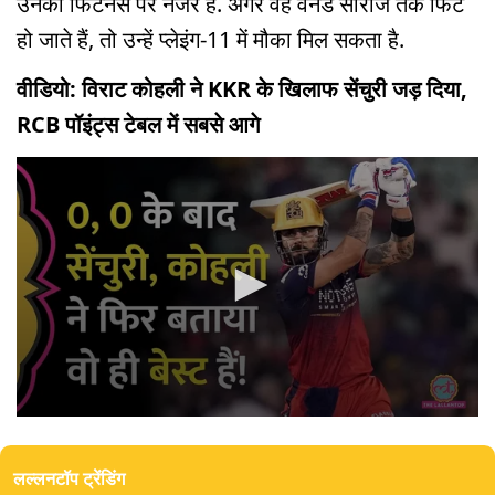
उनकी फिटनेस पर नजर है. अगर वह वनडे सीरीज तक फिट
हो जाते हैं, तो उन्हें प्लेइंग-11 में मौका मिल सकता है.
वीडियो: विराट कोहली ने KKR के खिलाफ सेंचुरी जड़ दिया,
RCB पॉइंट्स टेबल में सबसे आगे
0
seconds
of
लल्लनटॉप ट्रेंडिंग
6
minutes,