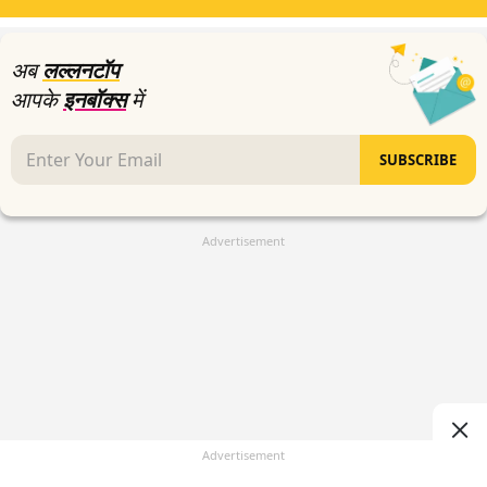
1
second
अब
लल्लनटॉप
आपके
इनबॉक्स
में
SUBSCRIBE
Advertisement
Advertisement