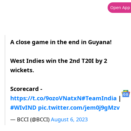
Open App
A close game in the end in Guyana!
West Indies win the 2nd T20I by 2
wickets.
Scorecard -
https://t.co/9ozoVNatxN
#TeamIndia
|
#WIvIND
pic.twitter.com/jem0j9gMzv
— BCCI (@BCCI)
August 6, 2023