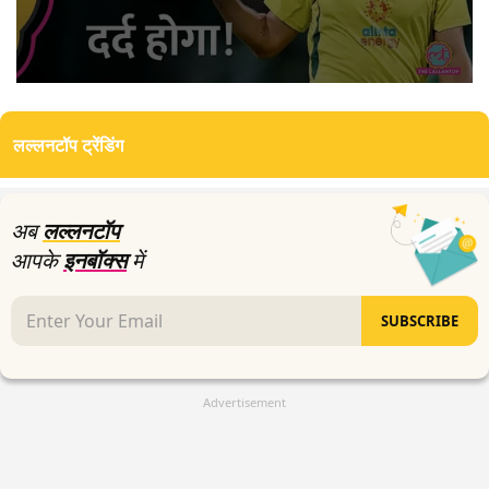
0
seconds
of
लल्लनटॉप ट्रेंडिंग
3
minutes,
26
seconds
अब
लल्लनटॉप
आपके
इनबॉक्स
में
SUBSCRIBE
Advertisement