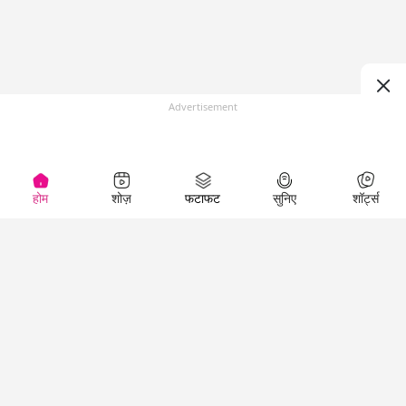
Advertisement
होम
शोज़
फटाफट
सुनिए
शॉर्ट्स
(
)
Top Shows
LallanKhas News
Entertainment
News
The Lallantop Show
Hindi Satire & Humor
Duniyadaari
Lallankhas Specials
Guest in the
Breaking News
Entertainment News
Newsroom
Top Political News
Hindi
Netanagri
Hindi
Top stories Cinema
Lallantop Baithki
Top History News
Entertainment Special
Kharcha Paani
Real Stories News
News
Aasan Bhasha Mein
Latest Political News
Top movies series
Social List
Top Literature News
review
Tarikh
Top Persons News
Latest Entertainment
Sehat
Top Profiles
News
The Cinema Show
Viral News