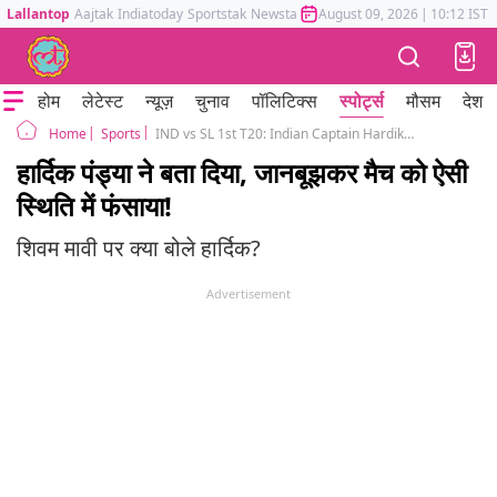
Lallantop
Aajtak
Indiatoday
Sportstak
Newstak
Mumbai Tak
August 09, 2026
Astrotak
|
10:12 IST
होम
लेटेस्ट
न्यूज़
चुनाव
पॉलिटिक्स
स्पोर्ट्स
मौसम
देश
Sports
IND vs SL 1st T20: Indian Captain Hardik Pandya reaction after Team India win against Sri Lanka
Home
हार्दिक पंड्या ने बता दिया, जानबूझकर मैच को ऐसी
स्थिति में फंसाया!
शिवम मावी पर क्या बोले हार्दिक?
Advertisement