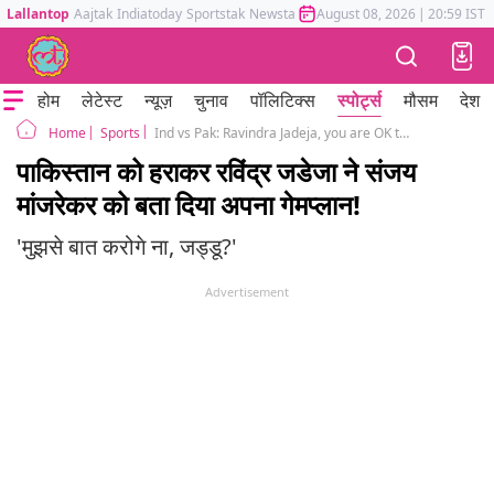
Lallantop
Aajtak
Indiatoday
Sportstak
Newstak
Mumbai Tak
August 08, 2026
Astrotak
|
20:59 IST
होम
लेटेस्ट
न्यूज़
चुनाव
पॉलिटिक्स
स्पोर्ट्स
मौसम
देश
Sports
Ind vs Pak: Ravindra Jadeja, you are OK to talk to me says commentator Sanjay Manjrekar remembering his 2019 WC remark
Home
पाकिस्तान को हराकर रविंद्र जडेजा ने संजय
मांजरेकर को बता दिया अपना गेमप्लान!
'मुझसे बात करोगे ना, जड्डू?'
Advertisement