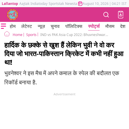
Lallantop
Aajtak
Indiatoday
Sportstak
Newstak
Mumbai Tak
August 10, 2026
Astrotak
|
04:21 IST
होम
लेटेस्ट
न्यूज़
चुनाव
पॉलिटिक्स
स्पोर्ट्स
मौसम
देश
Sports
IND vs PAK Asia Cup 2022: Bhuvneshwar Kumar becomes 1st Indian bowler to take a 4-wicket haul vs Pakistan in T20Is
Home
हार्दिक के छक्के से खुश हैं लेकिन भुवी ने वो कर
दिया जो भारत-पाकिस्तान क्रिकेट में कभी नहीं हुआ
था!
भुवनेश्वर ने इस मैच में अपने कमाल के स्पेल की बदौलत एक
रिकॉर्ड बनाया है.
Advertisement