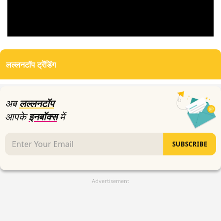
0
seconds
of
लल्लनटॉप ट्रेंडिंग
0
seconds
अब
लल्लनटॉप
आपके
इनबॉक्स
में
SUBSCRIBE
Advertisement