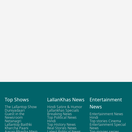
Top Shows
LallanKhas News
Entertainment
News
The Lallantop Show
Hindi Satire & Humor
Duniyadaari
Lallankhas Specials
Guest in the
Breaking News
Entertainment News
Newsroom
Top Political News
Hindi
Netanagri
Hindi
Top stories Cinema
Lallantop Baithki
Top History News
Entertainment Special
Kharcha Paani
Real Stories News
News
Aasan Bhasha Mein
Latest Political News
Top movies series