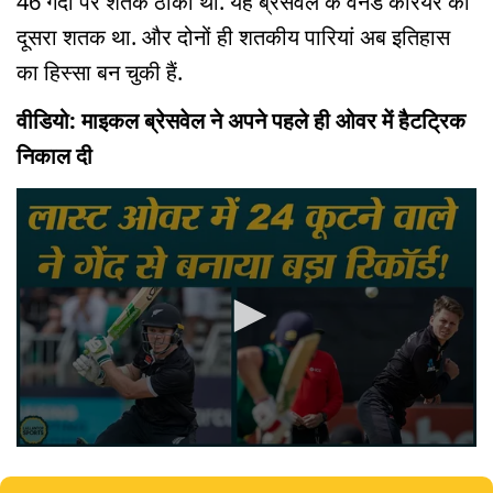
46 गेंदों पर शतक ठोका था. यह ब्रेसवेल के वनडे करियर का
दूसरा शतक था. और दोनों ही शतकीय पारियां अब इतिहास
का हिस्सा बन चुकी हैं.
वीडियो: माइकल ब्रेसवेल ने अपने पहले ही ओवर में हैटट्रिक
निकाल दी
0
seconds
of