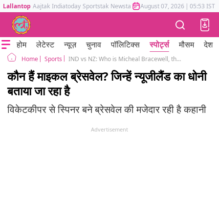
Lallantop
Aajtak
Indiatoday
Sportstak
Newstak
Mumbai Tak
August 07, 2026
Astrotak
|
05:53 IST
होम
लेटेस्ट
न्यूज़
चुनाव
पॉलिटिक्स
स्पोर्ट्स
मौसम
देश
Sports
IND vs NZ: Who is Micheal Bracewell, the allrounder who is being compared to MS dhoni
Home
कौन हैं माइकल ब्रेसवेल? जिन्हें न्यूजीलैंड का धोनी
बताया जा रहा है
विकेटकीपर से स्पिनर बने ब्रेसवेल की मजेदार रही है कहानी
Advertisement