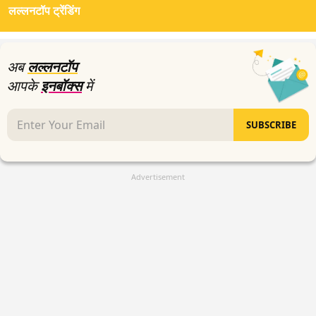
लल्लनटॉप ट्रेंडिंग
2
minutes,
33
seconds
अब
लल्लनटॉप
आपके
इनबॉक्स
में
SUBSCRIBE
Advertisement