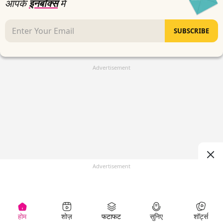
आपके
इनबॉक्स
में
SUBSCRIBE
Advertisement
Advertisement
होम
शोज़
फटाफट
सुनिए
शॉर्ट्स
(
)