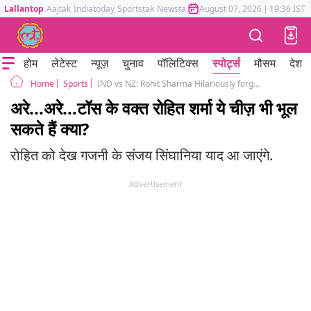
Lallantop
Aajtak
Indiatoday
Sportstak
Newstak
Mumbai Tak
August 07, 2026
Astrotak
|
19:36 IST
होम
लेटेस्ट
न्यूज़
चुनाव
पॉलिटिक्स
स्पोर्ट्स
मौसम
देश
Sports
IND vs NZ: Rohit Sharma Hilariously forgets what to do after winning toss
Home
अरे...अरे...टॉस के वक्त रोहित शर्मा ये चीज़ भी भूल
सकते हैं क्या?
रोहित को देख गजनी के संजय सिंघानिया याद आ जाएंगे.
Advertisement