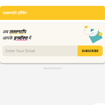
0
seconds
of
लल्लनटॉप ट्रेंडिंग
3
minutes,
37
seconds
अब
लल्लनटॉप
आपके
इनबॉक्स
में
SUBSCRIBE
Advertisement