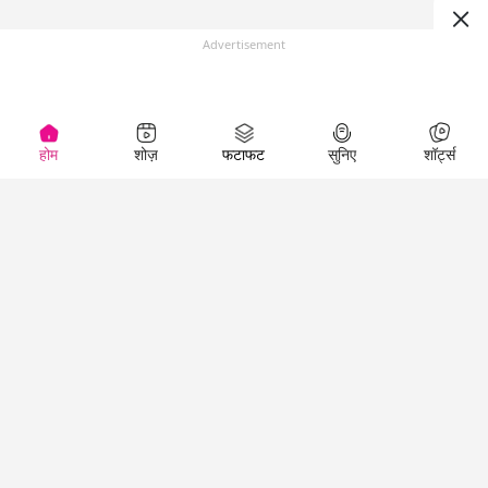
Advertisement
होम
शोज़
फटाफट
सुनिए
शॉर्ट्स
(
)
Top Shows
LallanKhas News
Entertainment
News
The Lallantop Show
Hindi Satire & Humor
Duniyadaari
Lallankhas Specials
Guest in the
Breaking News
Entertainment News
Newsroom
Top Political News
Hindi
Netanagri
Hindi
Top stories Cinema
Lallantop Baithki
Top History News
Entertainment Special
Kharcha Paani
Real Stories News
News
Aasan Bhasha Mein
Latest Political News
Top movies series
Social List
Top Literature News
review
Tarikh
Top Persons News
Latest Entertainment
Sehat
Top Profiles
News
The Cinema Show
Viral News
Business News
Technology
Top News
News
Business News in
Breaking News Hindi