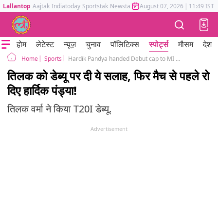
Lallantop
Aajtak
Indiatoday
Sportstak
Newstak
Mumbai Tak
August 07, 2026
Astrotak
|
11:49 IST
होम
लेटेस्ट
न्यूज़
चुनाव
पॉलिटिक्स
स्पोर्ट्स
मौसम
देश
Sports
Hardik Pandya handed Debut cap to MI Tilak Verma then seen crying during National Anthem in INDvsWI 1st T20I
Home
तिलक को डेब्यू पर दी ये सलाह, फिर मैच से पहले रो
दिए हार्दिक पंड्या!
तिलक वर्मा ने किया T20I डेब्यू.
Advertisement