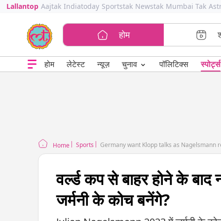
Lallantop
Aajtak
Indiatoday
Sportstak
Newstak
Mumbai Tak
Ast
होम
⌄
चुनाव
होम
लेटेस्ट
न्यूज़
पॉलिटिक्स
स्पोर्ट्स
Sports
Germany want Klopp talks as Nagelsmann res
Home
वर्ल्ड कप से बाहर होने के बाद 
जर्मनी के कोच बनेंगे?