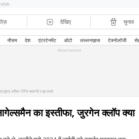
rotak
शोज़
देखिए
चुनाव
मौसम
देश
एंटरटेनमेंट
ऑटो
लल्लनख़ास
टेक्नोलॉजी
से
Advertisement
igns after FIFA world cup exit
नागेल्समैन का इस्तीफा, जुरगेन क्लॉप क्या