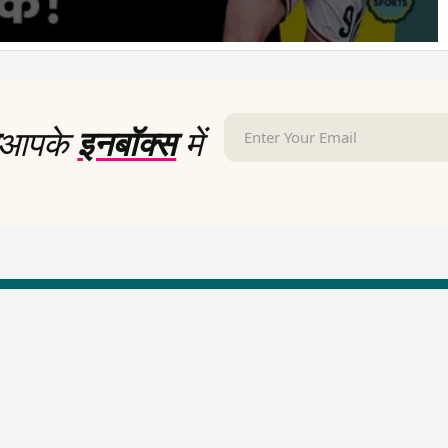
आपके
इनबॉक्स
में
LallanKhas News
Entertainment New
Hindi Satire & Humor
Entertainment News Hindi
Lallankhas Specials
Top stories Cinema
Breaking News
Entertainment Special New
Top Political News Hindi
Top movies series review