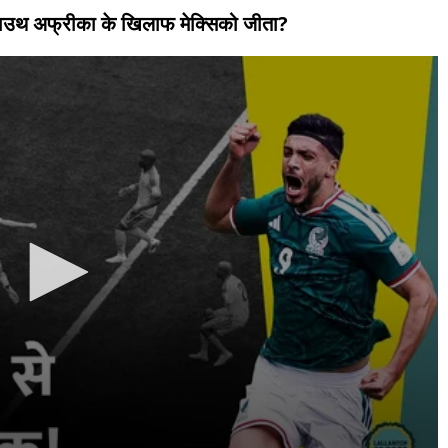
े साउथ अफ्रीका के खिलाफ मेक्सिको जीता?