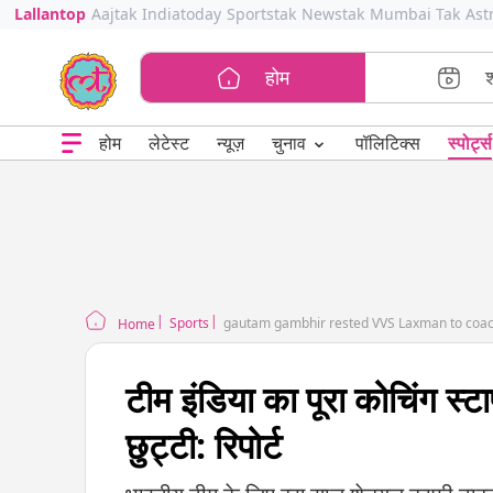
Lallantop
Aajtak
Indiatoday
Sportstak
Newstak
Mumbai Tak
Ast
होम
⌄
चुनाव
होम
लेटेस्ट
न्यूज़
पॉलिटिक्स
स्पोर्ट्स
Sports
gautam gambhir rested VVS Laxman to coa
Home
टीम इंडिया का पूरा कोचिंग स्
छुट्टी: रिपोर्ट