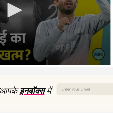
आपके
इनबॉक्स
में