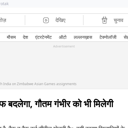
rotak
शोज़
देखिए
चुनाव
मौसम
देश
एंटरटेनमेंट
ऑटो
लल्लनख़ास
टेक्नोलॉजी
से
Advertisement
ch India on Zimbabwe Asian Games assignments
टाफ बदलेगा, गौतम गंभीर को भी मिलेगी