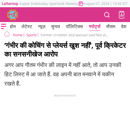
Lallantop
Aajtak
Indiatoday
Sportstak
Newstak
Mumbai Tak
August 07, 2026
Astrotak
|
16:56 IST
होम
लेटेस्ट
न्यूज़
चुनाव
पॉलिटिक्स
स्पोर्ट्स
मौसम
देश
Sports
Former cricketer atul wassan said Not all Team India players happy with Gautam Gambhir coaching
Home
‘गंभीर की कोचिंग से प्लेयर्स खुश नहीं’, पूर्व क्रिकेटर
का सनसनीखेज आरोप
अगर आप गौतम गंभीर की लाइन में नहीं आते, तो आप उनकी
हिट लिस्ट में आ जाते हैं. वह अपनी बात मनवाने में यकीन
रखते हैं.
Advertisement