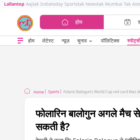
Lallantop
Aajtak
Indiatoday
Sportstak
Newstak
Mumbai Tak
Ast
होम
⌄
चुनाव
होम
लेटेस्ट
न्यूज़
पॉलिटिक्स
स्पोर्ट्स
Sports
Folarin Balogun’s World Cup red card Was de
Home
फोलारिन बालोगुन अगले मैच से 
सकती है?