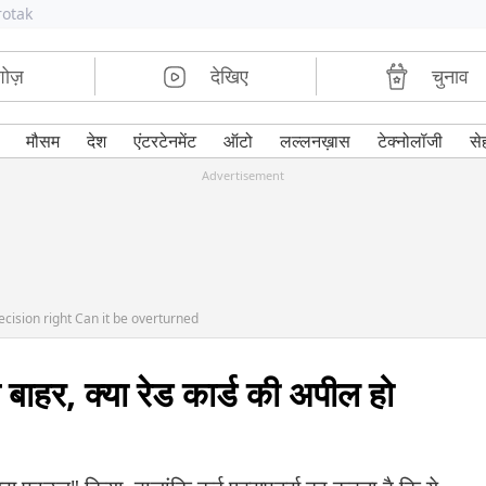
rotak
शोज़
देखिए
चुनाव
मौसम
देश
एंटरटेनमेंट
ऑटो
लल्लनख़ास
टेक्नोलॉजी
से
Advertisement
cision right Can it be overturned
बाहर, क्या रेड कार्ड की अपील हो