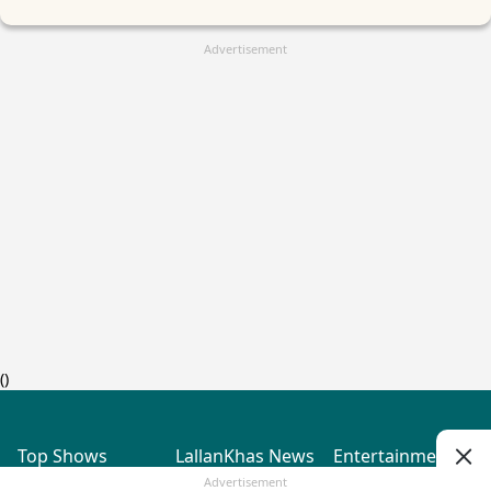
Advertisement
(
)
Top Shows
LallanKhas News
Entertainment
News
The Lallantop Show
Hindi Satire & Humor
Advertisement