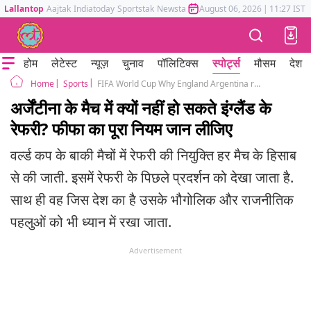
Lallantop
Aajtak
Indiatoday
Sportstak
Newstak
Mumbai Tak
August 06, 2026
Astrotak
|
11:27 IST
होम
लेटेस्ट
न्यूज़
चुनाव
पॉलिटिक्स
स्पोर्ट्स
मौसम
देश
Sports
FIFA World Cup Why England Argentina referees can not officiate each other matches
Home
अर्जेंटीना के मैच में क्यों नहीं हो सकते इंग्लैंड के
रेफरी? फीफा का पूरा नियम जान लीजिए
वर्ल्ड कप के बाकी मैचों में रेफरी की नियुक्ति हर मैच के हिसाब
से की जाती. इसमें रेफरी के पिछले प्रदर्शन को देखा जाता है.
साथ ही वह जिस देश का है उसके भौगोलिक और राजनीतिक
पहलुओं को भी ध्यान में रखा जाता.
Advertisement