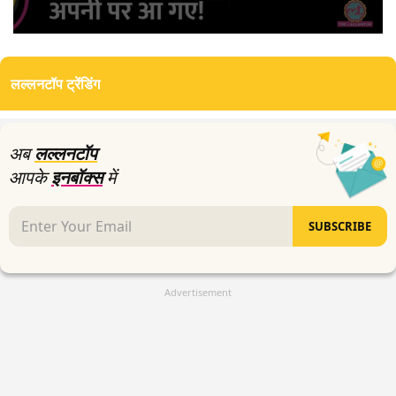
0
seconds
of
लल्लनटॉप ट्रेंडिंग
3
minutes,
22
seconds
अब
लल्लनटॉप
आपके
इनबॉक्स
में
SUBSCRIBE
Advertisement