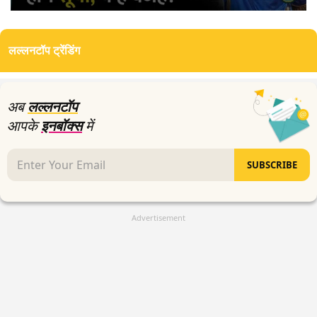
0
seconds
of
लल्लनटॉप ट्रेंडिंग
0
seconds
अब
लल्लनटॉप
आपके
इनबॉक्स
में
SUBSCRIBE
Advertisement