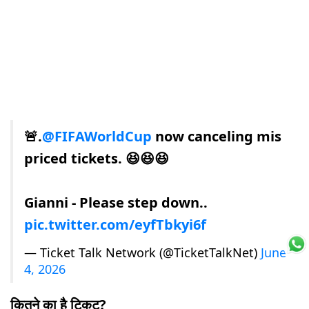
🚨.
@FIFAWorldCup
now canceling mis
priced tickets. 😆😆😆
Gianni - Please step down..
pic.twitter.com/eyfTbkyi6f
— Ticket Talk Network (@TicketTalkNet)
June
4, 2026
कितने का है टिकट?