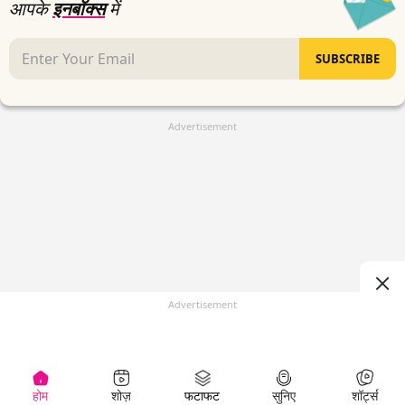
आपके
इनबॉक्स
में
SUBSCRIBE
Advertisement
Advertisement
होम
शोज़
फटाफट
सुनिए
शॉर्ट्स
(
)