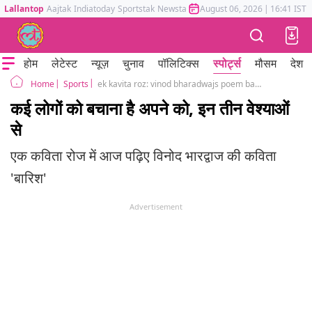
Lallantop
Aajtak
Indiatoday
Sportstak
Newstak
Mumbai Tak
August 06, 2026
Astrotak
|
16:41 IST
होम
लेटेस्ट
न्यूज़
चुनाव
पॉलिटिक्स
स्पोर्ट्स
मौसम
देश
Sports
ek kavita roz: vinod bharadwajs poem barish
Home
कई लोगों को बचाना है अपने को, इन तीन वेश्याओं
से
एक कविता रोज में आज पढ़िए विनोद भारद्वाज की कविता
'बारिश'
Advertisement