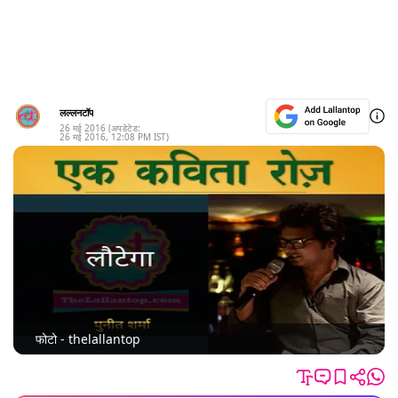
लल्लनटॉप
26 मई 2016
(अपडेटेड:
26 मई 2016
,
12:08 PM
IST)
फोटो - thelallantop