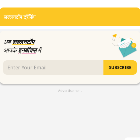
लल्लनटॉप ट्रेंडिंग
अब
लल्लनटॉप
आपके
इनबॉक्स
में
SUBSCRIBE
Advertisement