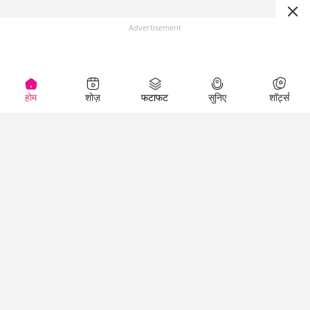
Advertisement
होम
शोज़
फटाफट
सुनिए
शॉर्ट्स
(
)
Top Shows
LallanKhas News
Entertainment
News
The Lallantop Show
Hindi Satire & Humor
Duniyadaari
Lallankhas Specials
Guest in the
Breaking News
Entertainment News
Newsroom
Top Political News
Hindi
Netanagri
Hindi
Top stories Cinema
Lallantop Baithki
Top History News
Entertainment Special
Kharcha Paani
Real Stories News
News
Aasan Bhasha Mein
Latest Political News
Top movies series
Social List
Top Literature News
review
Tarikh
Top Persons News
Latest Entertainment
Sehat
Top Profiles
News
The Cinema Show
Viral News
Business News
Technology
Top News
News
Business News in
Breaking News Hindi
Hindi
Top News Hindi