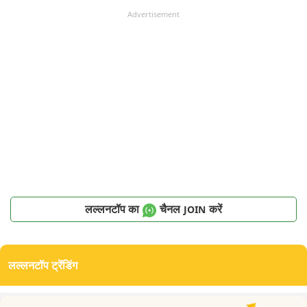
Advertisement
लल्लनटॉप का
चैनल
करें
JOIN
लल्लनटॉप ट्रेंडिंग