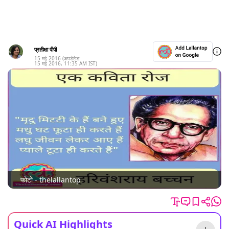
प्रतीक्षा पीपी
15 मई 2016
(अपडेटेड:
15 मई 2016
,
11:35 AM
IST)
फोटो - thelallantop
Quick AI Highlights