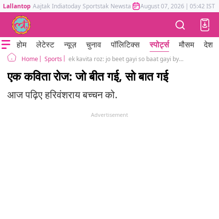
Lallantop
Aajtak
Indiatoday
Sportstak
Newstak
Mumbai Tak
August 07, 2026
Astrotak
|
05:42 IST
होम
लेटेस्ट
न्यूज़
चुनाव
पॉलिटिक्स
स्पोर्ट्स
मौसम
देश
Sports
ek kavita roz: jo beet gayi so baat gayi by harivanshrai bachchan
Home
एक कविता रोज: जो बीत गई, सो बात गई
आज पढ़िए हरिवंशराय बच्चन को.
Advertisement