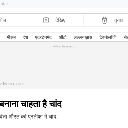
rotak
शोज़
देखिए
चुनाव
मौसम
देश
एंटरटेनमेंट
ऑटो
लल्लनख़ास
टेक्नोलॉजी
से
Advertisement
nd by anuj lugun
बनाना चाहता है चांद
ा औरत की प्रतीक्षा में चांद.