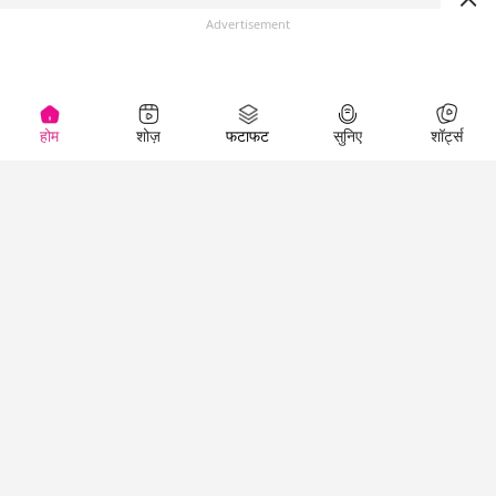
Advertisement
होम
शोज़
फटाफट
सुनिए
शॉर्ट्स
(
)
Top Shows
LallanKhas News
Entertainment
News
The Lallantop Show
Hindi Satire & Humor
Duniyadaari
Lallankhas Specials
Guest in the
Breaking News
Entertainment News
Newsroom
Top Political News
Hindi
Netanagri
Hindi
Top stories Cinema
Lallantop Baithki
Top History News
Entertainment Special
Kharcha Paani
Real Stories News
News
Aasan Bhasha Mein
Latest Political News
Top movies series
Social List
Top Literature News
review
Tarikh
Top Persons News
Latest Entertainment
Sehat
Top Profiles
News
The Cinema Show
Viral News
Business News
Technology
Top News
News
Business News in
Breaking News Hindi
Hindi
Top News Hindi
Latest Business News
Technology News in
Latest News Hindi