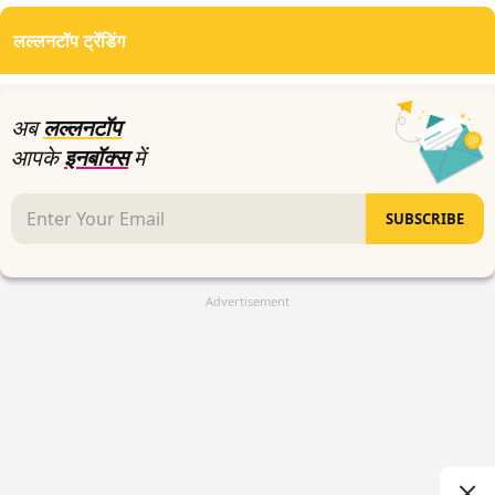
seconds
of
लल्लनटॉप ट्रेंडिंग
2
minutes,
4
seconds
अब
लल्लनटॉप
आपके
इनबॉक्स
में
SUBSCRIBE
Advertisement