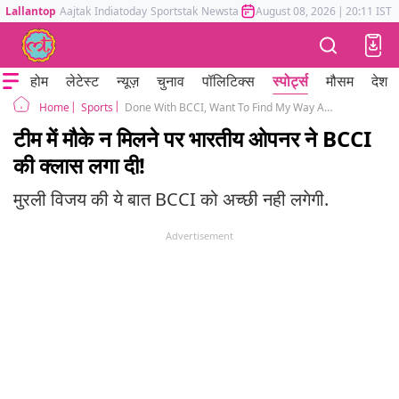
Lallantop
Aajtak
Indiatoday
Sportstak
Newstak
Mumbai Tak
August 08, 2026
Astrotak
|
20:11 IST
होम
लेटेस्ट
न्यूज़
चुनाव
पॉलिटिक्स
स्पोर्ट्स
मौसम
देश
Sports
Done With BCCI, Want To Find My Way Abroad, India opener Murali Vijay takes dig at BCCI
Home
टीम में मौके न मिलने पर भारतीय ओपनर ने BCCI
की क्लास लगा दी!
मुरली विजय की ये बात BCCI को अच्छी नही लगेगी.
Advertisement