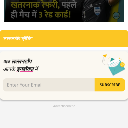
0
seconds
of
लल्लनटॉप ट्रेंडिंग
5
minutes,
12
seconds
अब
लल्लनटॉप
आपके
इनबॉक्स
में
SUBSCRIBE
Advertisement