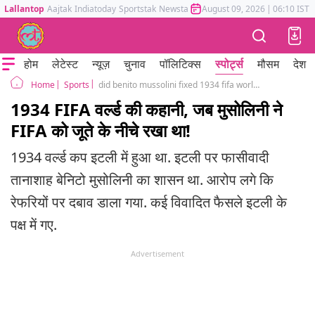
Lallantop
Aajtak
Indiatoday
Sportstak
Newstak
Mumbai Tak
August 09, 2026
Astrotak
|
06:10 IST
होम
लेटेस्ट
न्यूज़
चुनाव
पॉलिटिक्स
स्पोर्ट्स
मौसम
देश
Sports
did benito mussolini fixed 1934 fifa world cup for italy
Home
1934 FIFA वर्ल्ड की कहानी, जब मुसोलिनी ने
FIFA को जूते के नीचे रखा था!
1934 वर्ल्ड कप इटली में हुआ था. इटली पर फासीवादी
तानाशाह बेनिटो मुसोलिनी का शासन था. आरोप लगे कि
रेफरियों पर दबाव डाला गया. कई विवादित फैसले इटली के
पक्ष में गए.
Advertisement