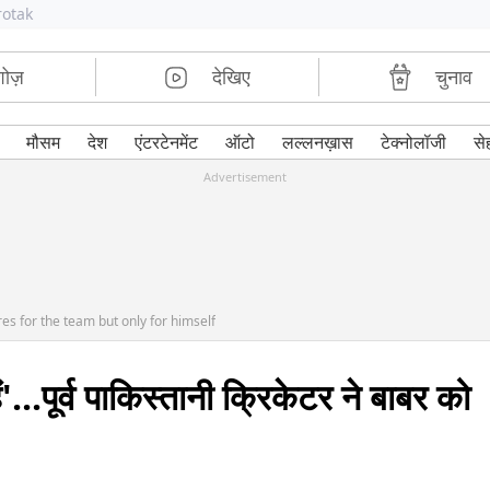
rotak
शोज़
देखिए
चुनाव
मौसम
देश
एंटरटेनमेंट
ऑटो
लल्लनख़ास
टेक्नोलॉजी
से
Advertisement
s for the team but only for himself
'...पूर्व पाकिस्तानी क्रिकेटर ने बाबर को