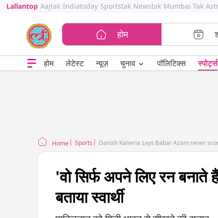
Lallantop
Aajtak
Indiatoday
Sportstak
Newstak
Mumbai Tak
Ast
होम
⌄
चुनाव
होम
लेटेस्ट
न्यूज़
पॉलिटिक्स
स्पोर्ट्स
Sports
Danish Kaneria says Babar Azam never score
Home
'वो सिर्फ अपने लिए रन बनाते हैं
बताया स्वार्थी