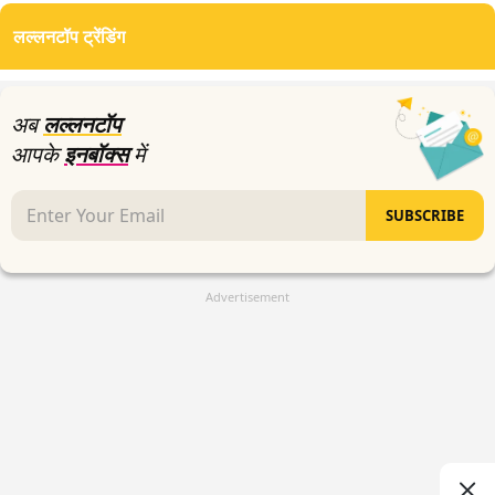
of
लल्लनटॉप ट्रेंडिंग
5
minutes,
15
seconds
अब
लल्लनटॉप
आपके
इनबॉक्स
में
SUBSCRIBE
Advertisement