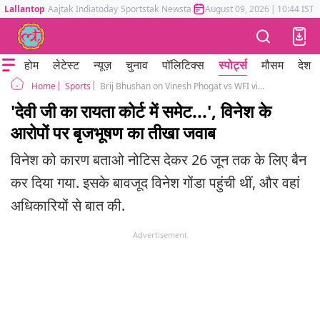
Lallantop
Aajtak
Indiatoday
Sportstak
Newstak
Mumbai Tak
August 09, 2026
Astrotak
|
10:44 IST
होम
लेटेस्ट
न्यूज़
चुनाव
पॉलिटिक्स
स्पोर्ट्स
मौसम
देश
Sports
Brij Bhushan on Vinesh Phogat vs WFI vinesh is banned right reason sanjay singh
Home
'देवी जी का रायता कोर्ट में समेट...', विनेश के
आरोपों पर बृजभूषण का तीखा जवाब
विनेश को कारण बताओ नोटिस देकर 26 जून तक के लिए बैन
कर दिया गया. इसके बावजूद विनेश गोंडा पहुंची थीं, और वहां
अधिकारियों से बात की.
Advertisement