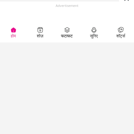
Advertisement
होम
शोज़
फटाफट
सुनिए
शॉर्ट्स
(
)
Top Shows
LallanKhas News
Entertainment
News
The Lallantop Show
Hindi Satire & Humor
Duniyadaari
Lallankhas Specials
Guest in the
Breaking News
Entertainment News
Newsroom
Top Political News
Hindi
Netanagri
Hindi
Top stories Cinema
Lallantop Baithki
Top History News
Entertainment Special
Kharcha Paani
Real Stories News
News
Aasan Bhasha Mein
Latest Political News
Top movies series
Social List
Top Literature News
review
Tarikh
Top Persons News
Latest Entertainment
Sehat
Top Profiles
News
The Cinema Show
Viral News
Business News
Technology
Top News
News
Business News in
Breaking News Hindi
Hindi
Top News Hindi
Latest Business News
Technology News in
Latest News Hindi