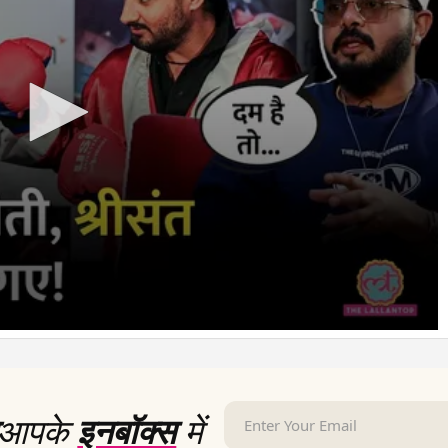
आपके
इनबॉक्स
में