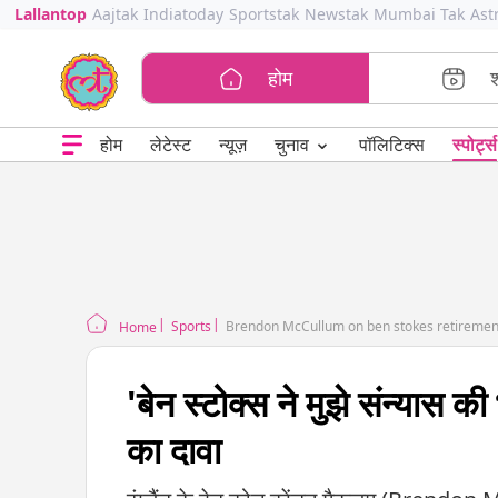
Lallantop
Aajtak
Indiatoday
Sportstak
Newstak
Mumbai Tak
Ast
होम
⌄
चुनाव
होम
लेटेस्ट
न्यूज़
पॉलिटिक्स
स्पोर्ट्स
Sports
Brendon McCullum on ben stokes retirement 
Home
'बेन स्टोक्स ने मुझे संन्यास
का दावा