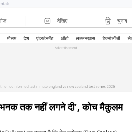
rotak
शोज़
देखिए
चुनाव
मौसम
देश
एंटरटेनमेंट
ऑटो
लल्लनख़ास
टेक्नोलॉजी
से
Advertisement
he not informed last minute england vs new zealand test series 2026
 की भनक तक नहीं लगने दी', कोच मैकुलम