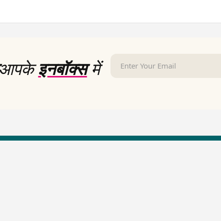
आपके
इनबॉक्स
में
LallanKhas News
Entertainment New
Hindi Satire & Humor
Entertainment News Hindi
Lallankhas Specials
Top stories Cinema
Breaking News
Entertainment Special New
Top Political News Hindi
Top movies series review