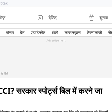
rotak
शोज़
देखिए
चुनाव
मौसम
देश
एंटरटेनमेंट
ऑटो
लल्लनख़ास
टेक्नोलॉजी
से
Advertisement
ts Bill
CCI? सरकार स्पोर्ट्स बिल में करने जा