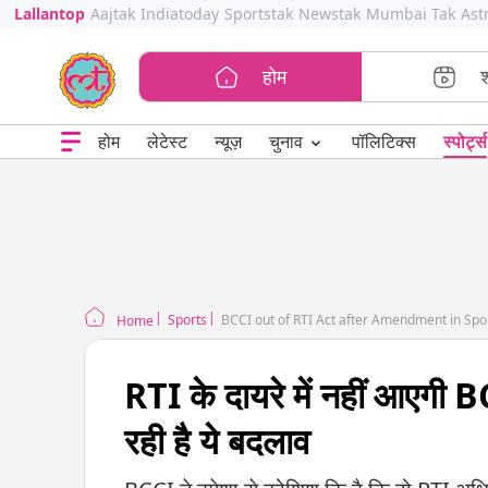
Lallantop
Aajtak
Indiatoday
Sportstak
Newstak
Mumbai Tak
Ast
होम
⌄
चुनाव
होम
लेटेस्ट
न्यूज़
पॉलिटिक्स
स्पोर्ट्स
Sports
BCCI out of RTI Act after Amendment in Spor
Home
RTI के दायरे में नहीं आएगी B
रही है ये बदलाव