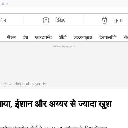
rotak
शोज़
देखिए
चुनाव
मौसम
देश
एंटरटेनमेंट
ऑटो
लल्लनख़ास
टेक्नोलॉजी
से
Advertisement
Grade A+ Check Full Player List
 आया, ईशान और अय्यर से ज्यादा खुश