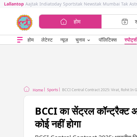
Lallantop
Aajtak
Indiatoday
Sportstak
Newstak
Mumbai Tak
Ast
होम
⌄
चुनाव
होम
लेटेस्ट
न्यूज़
पॉलिटिक्स
स्पोर्ट्स
Sports
BCCI Central Contract 2025: Virat, Rohit In 
Home
BCCI का सेंट्रल कॉन्ट्रैक्ट
कोई नहीं होगा