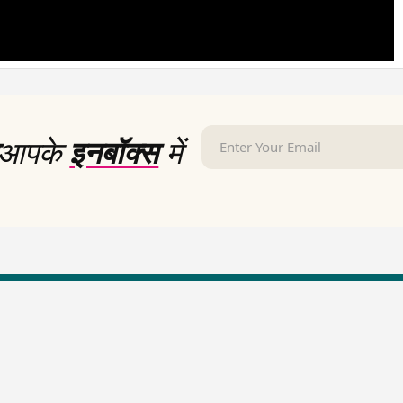
आपके
इनबॉक्स
में
LallanKhas News
Entertainment New
Hindi Satire & Humor
Entertainment News Hindi
Lallankhas Specials
Top stories Cinema
Breaking News
Entertainment Special New