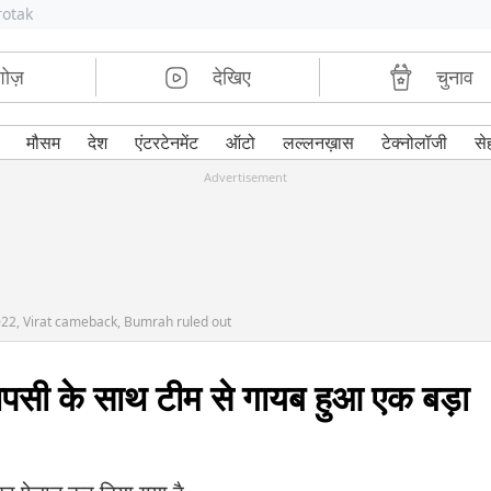
rotak
शोज़
देखिए
चुनाव
मौसम
देश
एंटरटेनमेंट
ऑटो
लल्लनख़ास
टेक्नोलॉजी
से
Advertisement
22, Virat cameback, Bumrah ruled out
ापसी के साथ टीम से गायब हुआ एक बड़ा