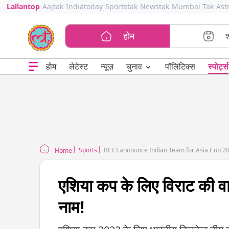
Lallantop
Aajtak
Indiatoday
Sportstak
Newstak
Mumbai Tak
Ast
होम
⌄
चुनाव
होम
लेटेस्ट
न्यूज़
पॉलिटिक्स
स्पोर्ट्स
Sports
BCCI announce Indian Team for Asia Cup 20
Home
एशिया कप के लिए विराट की व
नाम!