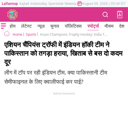
Lallantop
Aajtak
Indiatoday
Sportstak
Newstak
Mumbai Tak
August 09, 2026
Astrotak
|
05:34 IST
होम
लेटेस्ट
न्यूज़
चुनाव
पॉलिटिक्स
स्पोर्ट्स
मौसम
देश
Sports
Asian Champions Trophy Hockey: India Thrash Pakistan 4-0 to face Japan in semis
Home
एशियन चैंपियंस ट्रॉफी में इंडियन हॉकी टीम ने
पाकिस्तान को तगड़ा हराया, खिताब से बस दो कदम
दूर
लीग में टॉप पर रही इंडियन टीम. क्या पाकिस्तानी टीम
सेमीफाइनल के लिए क्वालीफाई कर पाई?
Advertisement