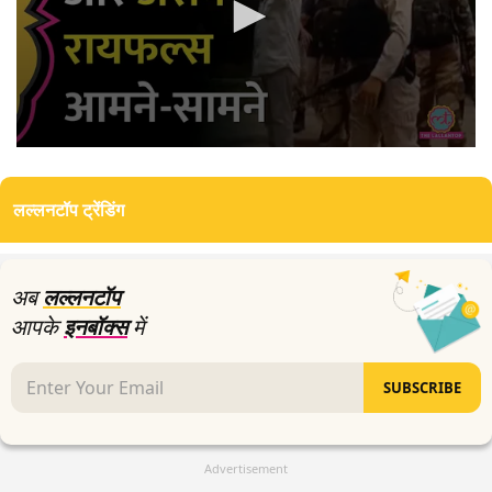
0
seconds
of
लल्लनटॉप ट्रेंडिंग
3
minutes,
32
seconds
अब
लल्लनटॉप
आपके
इनबॉक्स
में
SUBSCRIBE
Advertisement