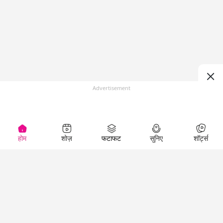
Advertisement
होम
शोज़
फटाफट
सुनिए
शॉर्ट्स
(
)
Top Shows
LallanKhas News
Entertainment
News
The Lallantop Show
Hindi Satire & Humor
Duniyadaari
Lallankhas Specials
Guest in the
Breaking News
Entertainment News
Newsroom
Top Political News
Hindi
Netanagri
Hindi
Top stories Cinema
Lallantop Baithki
Top History News
Entertainment Special
Kharcha Paani
Real Stories News
News