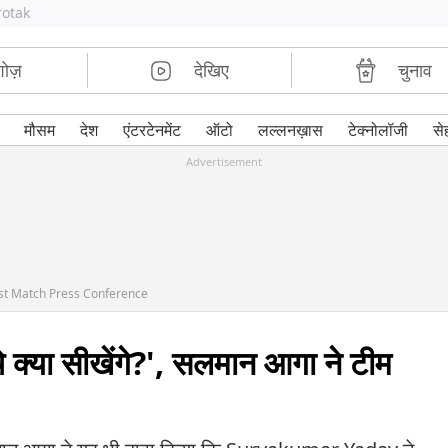
rotak
शोज़
देखिए
चुनाव
मौसम
देश
एंटरटेनमेंट
ऑटो
लल्लनख़ास
टेक्नोलॉजी
से
Advertisement
ost Match Press Conference
 क्या सीखेंगे?', सलमान आगा ने टीम