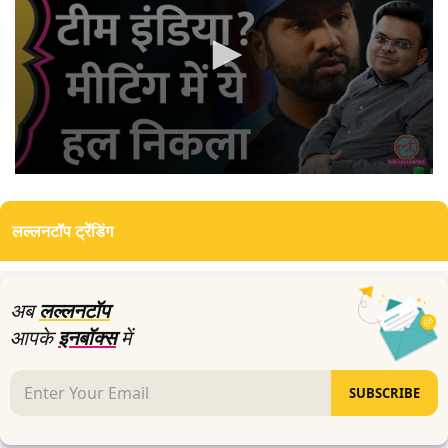
0
seconds
of
लल्लनटॉप ट्रेंडिंग
0
seconds
अब
लल्लनटॉप
आपके
इनबॉक्स
में
SUBSCRIBE