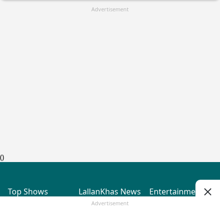
Advertisement
(
)
Top Shows
LallanKhas News
Entertainment
News
The Lallantop Show
Hindi Satire & Humor
Advertisement
Duniyadaari
Lallankhas Specials
Guest in the
Breaking News
Entertainment News