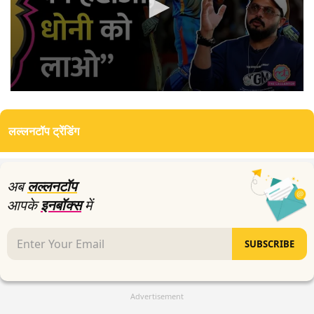
0
seconds
of
लल्लनटॉप ट्रेंडिंग
0
seconds
अब
लल्लनटॉप
आपके
इनबॉक्स
में
SUBSCRIBE
Advertisement