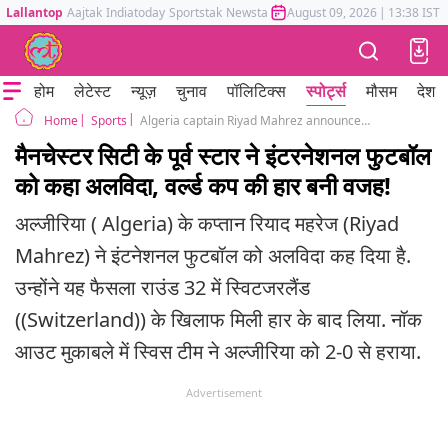
Lallantop
Aajtak
Indiatoday
Sportstak
Newstak
Mumbai Tak
August 09, 2026
Astrotak
|
13:38 IST
होम
लेटेस्ट
न्यूज़
चुनाव
पॉलिटिक्स
स्पोर्ट्स
मौसम
देश
Sports
Algeria captain Riyad Mahrez announced retirement from international football after 2-0 defeat against switzerland fifa world cup 2026
Home
मैनचेस्टर सिटी के पूर्व स्टार ने इंटरनेशनल फुटबॉल
को कहा अलविदा, वर्ल्ड कप की हार बनी वजह!
अल्जीरिया ( Algeria) के कप्तान रियाद महरेज (Riyad
Mahrez) ने इंटनेशनल फुटबॉल को अलविदा कह दिया है.
उन्होंने यह फैसला राउंड 32 में स्विटजरलैंड
((Switzerland)) के खिलाफ मिली हार के बाद लिया. नॉक
आउट मुकाबले में स्विस टीम ने अल्जीरिया को 2-0 से हराया.
Advertisement