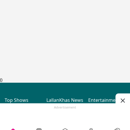
(
)
Top Shows
LallanKhas News
Entertainment
News
The Lallantop Show
Hindi Satire & Humor
Advertisement
Duniyadaari
Lallankhas Specials
Guest in the
Breaking News
Entertainment News
Newsroom
Top Political News
Hindi
Netanagri
Hindi
Top stories Cinema
Lallantop Baithki
Top History News
Entertainment Special
Kharcha Paani
Real Stories News
News