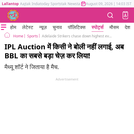
Lallantop
Aajtak
Indiatoday
Sportstak
Newstak
Mumbai Tak
August 09, 2026
Astrotak
|
14:03 IST
होम
लेटेस्ट
न्यूज़
चुनाव
पॉलिटिक्स
स्पोर्ट्स
मौसम
देश
Sports
Adelaide Strikers chase down highest ever score in BBL history
Home
IPL Auction में किसी ने बोली नहीं लगाई, अब
BBL का सबसे बड़ा चेज़ कर लिया!
मैथ्यू शॉर्ट ने जिताया है मैच.
Advertisement