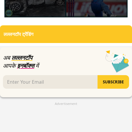
0
seconds
of
लल्लनटॉप ट्रेंडिंग
0
seconds
अब
लल्लनटॉप
आपके
इनबॉक्स
में
SUBSCRIBE
Advertisement