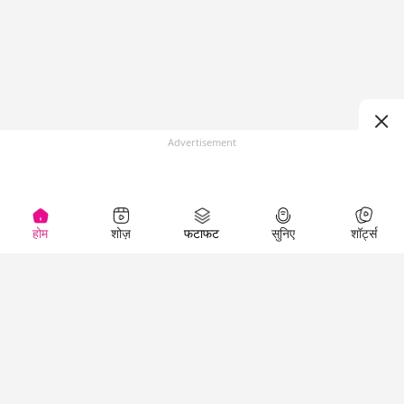
Advertisement
होम
शोज़
फटाफट
सुनिए
शॉर्ट्स
(
)
Top Shows
LallanKhas News
Entertainment
News
The Lallantop Show
Hindi Satire & Humor
Duniyadaari
Lallankhas Specials
Guest in the
Breaking News
Entertainment News
Newsroom
Top Political News
Hindi
Netanagri
Hindi
Top stories Cinema
Lallantop Baithki
Top History News
Entertainment Special
Kharcha Paani
Real Stories News
News
Aasan Bhasha Mein
Latest Political News
Top movies series