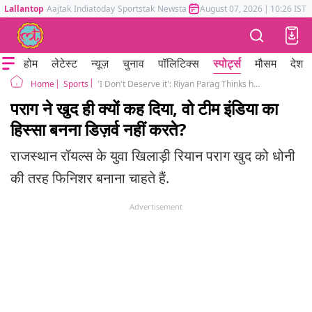
Lallantop
Aajtak
Indiatoday
Sportstak
Newstak
Mumbai Tak
August 07, 2026
Astrotak
|
10:26 IST
होम
लेटेस्ट
न्यूज़
चुनाव
पॉलिटिक्स
स्पोर्ट्स
मौसम
देश
Sports
'I Don't Deserve it': Riyan Parag Thinks he Hasn't Done Enough to Merit India Call-up
Home
पराग ने खुद ही क्यों कह दिया, वो टीम इंडिया का
हिस्सा बनना डिज़र्व नहीं करते?
राजस्थान रॉयल्स के युवा खिलाड़ी रियान पराग खुद को धोनी
की तरह फिनिशर बनाना चाहते हैं.
Advertisement