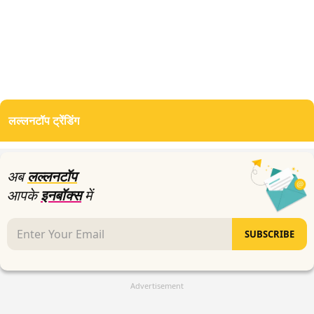
लल्लनटॉप ट्रेंडिंग
अब
लल्लनटॉप
आपके
इनबॉक्स
में
SUBSCRIBE
Advertisement