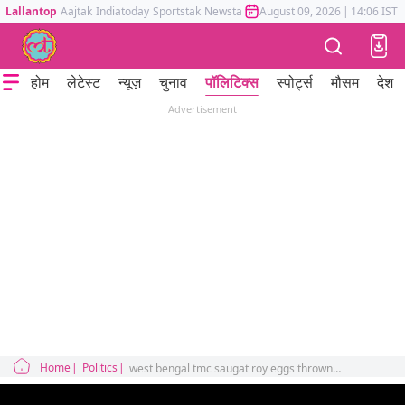
Lallantop
Aajtak
Indiatoday
Sportstak
Newstak
Mumbai Tak
August 09, 2026
Astrotak
|
14:06 IST
होम
लेटेस्ट
न्यूज़
चुनाव
पॉलिटिक्स
स्पोर्ट्स
मौसम
देश
Advertisement
Home
Politics
west bengal tmc saugat roy eggs thrown at her