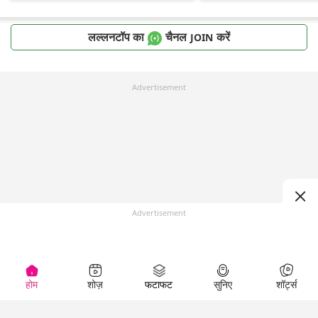
लल्लनटॉप का
चैनल
करें
JOIN
Advertisement
Advertisement
होम
शोज़
फटाफट
सुनिए
शॉर्ट्स