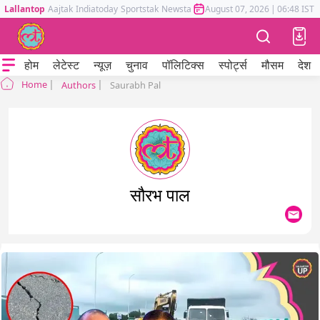
Lallantop
Aajtak
Indiatoday
Sportstak
Newstak
Mumbai Tak
August 07, 2026
Astrotak
|
06:48 IST
होम
लेटेस्ट
न्यूज़
चुनाव
पॉलिटिक्स
स्पोर्ट्स
मौसम
देश
Home
Authors
Saurabh Pal
सौरभ पाल