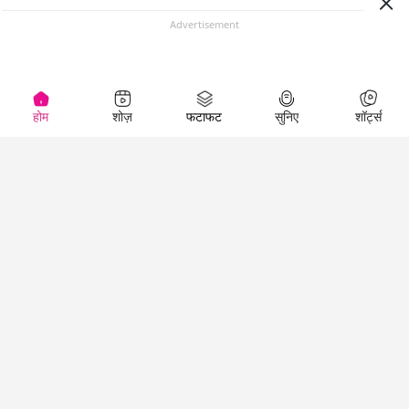
Advertisement
होम
शोज़
फटाफट
सुनिए
शॉर्ट्स
Top Shows
LallanKhas News
Entertainment
News
The Lallantop Show
Hindi Satire & Humor
Duniyadaari
Lallankhas Specials
Guest in the
Breaking News
Entertainment News
Newsroom
Top Political News
Hindi
Netanagri
Hindi
Top stories Cinema
Lallantop Baithki
Top History News
Entertainment Special
Kharcha Paani
Real Stories News
News
Aasan Bhasha Mein
Latest Political News
Top movies series
Social List
Top Literature News
review
Tarikh
Top Persons News
Latest Entertainment
Sehat
Top Profiles
News
The Cinema Show
Viral News
Business News
Technology
Top News
News
Business News in
Breaking News Hindi
Hindi
Top News Hindi
Latest Business News
Technology News in
Latest News Hindi