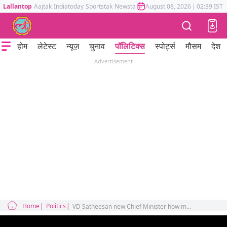
Lallantop
Aajtak
Indiatoday
Sportstak
Newstak
Mumbai Tak
August 08, 2026
Astrotak
|
02:39 IST
होम
लेटेस्ट
न्यूज़
चुनाव
पॉलिटिक्स
स्पोर्ट्स
मौसम
देश
Advertisement
Home
Politics
VD Satheesan new Chief Minister how manage political heavyweights kerala