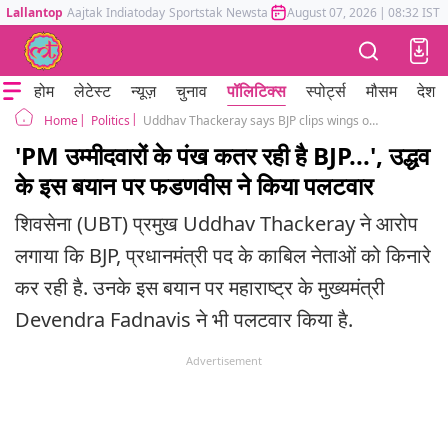
Lallantop
Aajtak
Indiatoday
Sportstak
Newstak
Mumbai Tak
August 07, 2026
Astrotak
|
08:32 IST
होम
लेटेस्ट
न्यूज़
चुनाव
पॉलिटिक्स
स्पोर्ट्स
मौसम
देश
Politics
Uddhav Thackeray says BJP clips wings of PM candidates Shivraj Singh Chouhan Devendra Fadnavis
Home
'PM उम्मीदवारों के पंख कतर रही है BJP...', उद्धव
के इस बयान पर फडणवीस ने किया पलटवार
शिवसेना (UBT) प्रमुख Uddhav Thackeray ने आरोप
लगाया कि BJP, प्रधानमंत्री पद के काबिल नेताओं को किनारे
कर रही है. उनके इस बयान पर महाराष्ट्र के मुख्यमंत्री
Devendra Fadnavis ने भी पलटवार किया है.
Advertisement