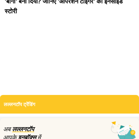
'बागी' बना दिया? जानिए 'ऑपरेशन टाइगर' की इनसाइड
स्टोरी
लल्लनटॉप ट्रेंडिंग
अब
लल्लनटॉप
आपके
इनबॉक्स
में